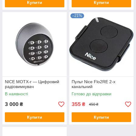
Купити
Купити
–21%
NICE MOTX-r — Цифровий
Пульт Nice Flo2RE 2-х
радіовимкувач
канальний
В наявності
Готово до відправки
3 000
355
₴
₴
450 ₴
Купити
Купити