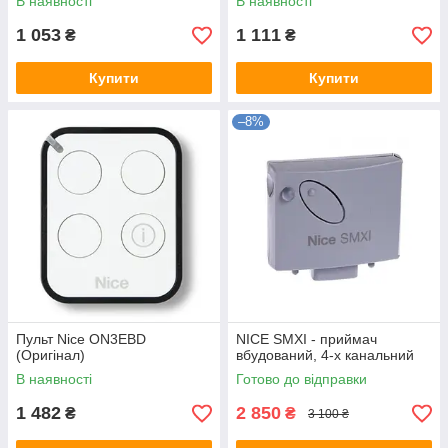
В наявності
В наявності
1 053
1 111
₴
₴
Купити
Купити
–8%
Пульт Nice ON3EBD
NICE SMXI - приймач
(Оригінал)
вбудований, 4-х канальний
В наявності
Готово до відправки
1 482
2 850
₴
₴
3 100 ₴