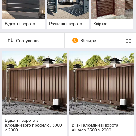
який час року і при будь-яких погодних умовах.
Переваги серії Prestige:
Відкатні ворота
Розпашні ворота
Хвіртка
Надійність і міцність
Довговічність експлуатації
Сортування
0
Фільтри
Висока якість покриття
Рішення для будь-якого отвору
Різноманіття варіантів виконання
Простота збірки і установки
Естетичність і єдність стилю
Відкатні ворота з
алюмінієвого профілю, 3000
В'їзні алюмінієві ворота
x 2000
Alutech 3500 x 2000