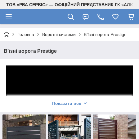
ТОВ «РВА СЕРВІС» — ОФІЦІЙНИЙ ПРЕДСТАВНИК ГК «АЛЮТЕ
Головна
Воротні системи
В'їзні ворота Prestige
В'їзні ворота Prestige
Показати все
В'їзні ворота
Prestige
від ALUTECH – європейська якість,
простота і стиль в кожній деталі. Надійність і естетика в будь-