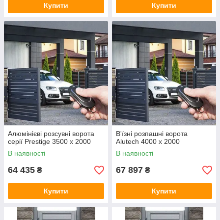
Купити
Купити
Алюмінієві розсувні ворота
В'їзні розпашні ворота
серії Prestige 3500 x 2000
Alutech 4000 x 2000
В наявності
В наявності
64 435
67 897
₴
₴
Купити
Купити