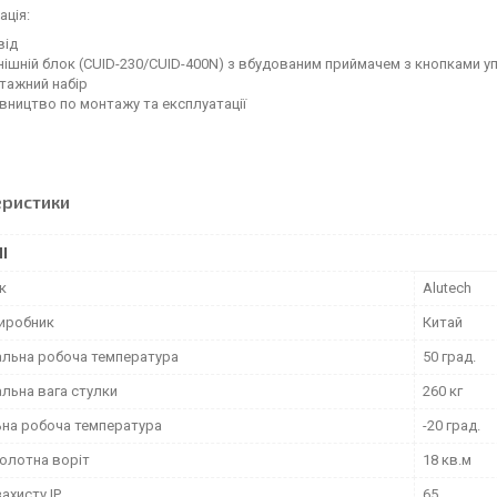
ція:
від
ішній блок (CUID-230/CUID-400N) з вбудованим приймачем з кнопками уп
тажний набір
вництво по монтажу та експлуатації
еристики
І
к
Alutech
виробник
Китай
льна робоча температура
50 град.
льна вага стулки
260 кг
ьна робоча температура
-20 град.
олотна воріт
18 кв.м
захисту IP
65