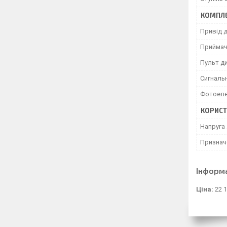
КОМПЛЕ
Привід д
Прийма
Пульт д
Сигналь
Фотоеле
КОРИСТ
Напруга
Признач
Інформ
Ціна:
22 1