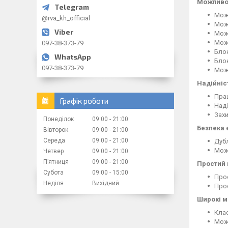
Можливо
Можл
@rva_kh_official
Мож
Можл
Мож
097-38-373-79
Блок
Бло
097-38-373-79
Можл
Надійніст
Прац
Графік роботи
Наді
Захи
Понеділок
09:00
21:00
Безпека 
Вівторок
09:00
21:00
Середа
09:00
21:00
Дубл
Можл
Четвер
09:00
21:00
Пʼятниця
09:00
21:00
Простий 
Субота
09:00
15:00
Про
Неділя
Вихідний
Прос
Широкі м
Клас
Можл