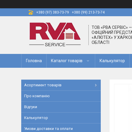
+380 (97) 383-73-79
+380 (99) 213-73-74
ТОВ «РВА СЕРВІС» —
ОФІЦІЙНИЙ ПРЕДСТ
«АЛЮТЕХ» У ХАРКОВ
ОБЛАСТІ
Головна
Каталог товарiв
Калькулятор
Асортимент товарів
Про компанію
Відгуки
Калькулятор
Умови доставки та оплати