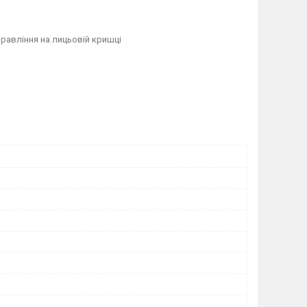
равління на лицьовій кришці