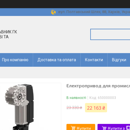
вул. Полтавський Шлях, 88, Харків, Укра
АВНИК ГК
І ТА
Про компанiю
Доставка та оплата
Контакти
Вiдгуки
Електропривод для промисл
В наявності
Код:
650000003
22 163 ₴
23 330 ₴
Купити
Купити з