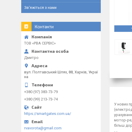
Зв'яжіться з нами
Контакти
ТОВ «РВА СЕРВІС»
Дмитро
вул. Полтавський Шлях, 88, Харків, Украї
на
+380 (97) 383-73-79
+380 (99) 213-73-74
У нових 
(електрод
https://smartgates.com.ua/
урахуванн
мотор-ред
більш дор
rvavorota@gmail.com