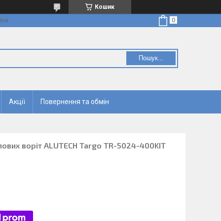
Кошик
їна
Пошук...
Акцiї
Повернення та обмін
ових воріт ALUTECH Targo TR-5024-400KIT