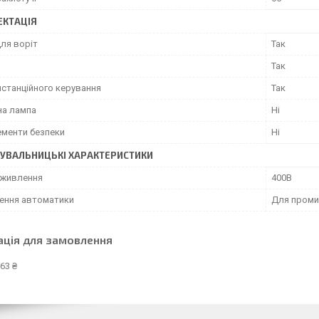
КТАЦІЯ
ля воріт
Так
ч
Так
истанційного керування
Так
на лампа
Ні
менти безпеки
Ні
УВАЛЬНИЦЬКІ ХАРАКТЕРИСТИКИ
 живлення
400В
ення автоматики
Для проми
ація для замовлення
63 ₴