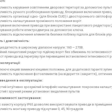
сті:
ивість керування освітленням дворової території за допомогою пульта
ливість ручного розблокування приводу, блокування включення привод
ивість організації одно- (для блоків CUID) і двостороннього світлофор
ливість налаштування проміжного положення воріт.
ування включення привода при використанні ланцюгового редуктора (дл
кування роботи електродвигуна за допомогою ключа.
ивість відключення елементів безпеки поблизу підлоги для блоків упр
ь і довговічність:
ездатність в широкому діапазоні напруги: 160 — 270В.
йний ланцюговий редуктор підйому воріт без обмежень по інтенсивност
ст привода від перегріву при перевищенні встановленої інтенсивності р
експлуатації:
юючі кінцеві вимикачі кінцевих положень для додаткової гарантії зупин
ивість підключення фотоелементів (на відкриття і закриття), оптичних 
введення в експлуатацію:
стий інтуїтивно зрозумілий інтерфейс налаштування: покрокова налашт
тий і зручний режим установки і видалення пультів
ожливості застосування:
 захисту корпусу IP65 дозволяє використовувати приводи в приміщенн
ивість монтажу приводу під кутами 0, 45, 90 градусів