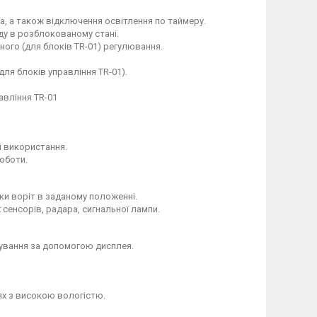
, а також відключення освітлення по таймеру.
у в розблокованому стані.
ного (для блоків TR-01) регулювання.
я блоків управління TR-01).
авління TR-01
і використання.
оботи.
ки воріт в заданому положенні.
сенсорів, радара, сигнальної лампи.
ування за допомогою дисплея.
ях з високою вологістю.