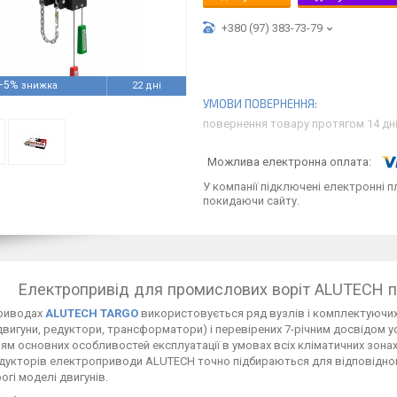
+380 (97) 383-73-79
–5%
22 дні
повернення товару протягом 14 дн
У компанії підключені електронні п
покидаючи сайту.
Електропривід для промислових воріт ALUTECH п
приводах
ALUTECH TARGO
використовується ряд вузлів і комплектуючих
вигуни, редуктори, трансформатори) і перевірених 7-річним досвідом у
ям основних особливостей експлуатації в умовах всіх кліматичних зона
укторів електроприводи ALUTECH точно підбираються для відповідного 
огі моделі двигунів.