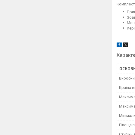
Комплекта
При
Зовн
Мон
Кері
Характ
ОСНОВН
Виробни
Країна 
Максима
Максима
Мінімал
Площа п
Ступінь 