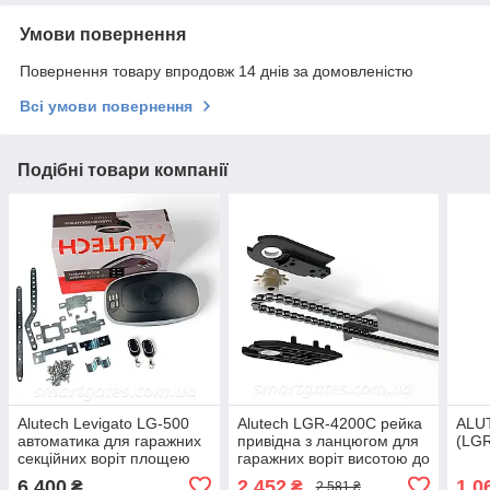
Умови повернення
Повернення товару впродовж 14 днів за домовленістю
Всі умови повернення
Подібні товари компанії
Alutech Levigato LG-500
Alutech LGR-4200C рейка
ALU
автоматика для гаражних
привідна з ланцюгом для
(LGR
секційних воріт площею
гаражних воріт висотою до
до 8,4 м2
3,3 м
6 400
2 452
1 0
₴
₴
2 581 ₴