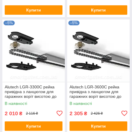
Купити
Купити
–5%
–5%
Alutech LGR-3300C рейка
Alutech LGR-3600C рейка
привідна з ланцюгом для
привідна з ланцюгом для
гаражних воріт висотою до
гаражних воріт висотою до
2,4 м
2,7 м
В наявності
В наявності
2 010
2 305
₴
₴
2 116 ₴
2 426 ₴
Купити
Купити