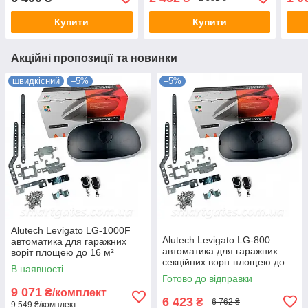
Купити
Купити
Акційні пропозиції та новинки
швидкісний
–5%
–5%
Alutech Levigato LG-1000F
Alutech Levigato LG-800
автоматика для гаражних
автоматика для гаражних
воріт площею до 16 м²
секційних воріт площею до
(збільшена швидкість
В наявності
11,2 м²
підйому)
Готово до відправки
9 071
₴/комплект
6 423
₴
6 762 ₴
9 549 ₴/комплект