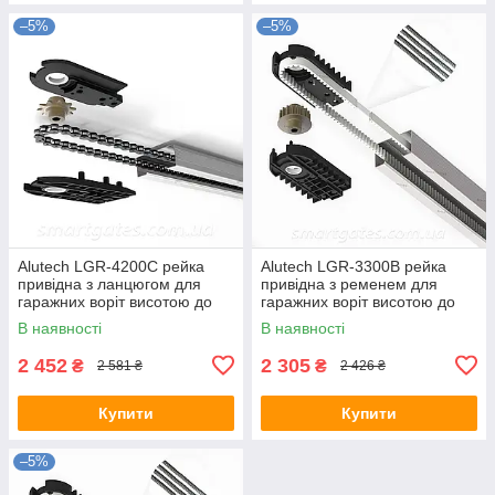
–5%
–5%
Alutech LGR-4200C рейка
Alutech LGR-3300B рейка
привідна з ланцюгом для
привідна з ременем для
гаражних воріт висотою до
гаражних воріт висотою до
3,3 м
2,4 м
В наявності
В наявності
2 452
2 305
₴
₴
2 581 ₴
2 426 ₴
Купити
Купити
–5%