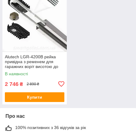
Alutech LGR-4200B рейка
привідна з ременем для
гаражних воріт висотою до
3,3 м
В наявності
2 746
₴
2 890 ₴
Купити
Про нас
100% позитивних з 36 відгуків за рік