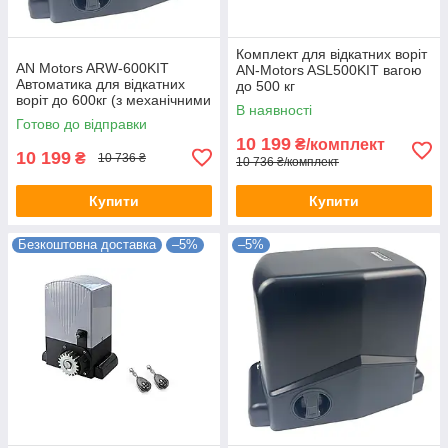
Комплект для відкатних воріт
AN Motors ARW-600KIT
AN-Motors ASL500KIT вагою
Автоматика для відкатних
до 500 кг
воріт до 600кг (з механічними
В наявності
кінцевими вимикачами)
Готово до відправки
10 199
₴/комплект
10 199
₴
10 736 ₴
10 736 ₴/комплект
Купити
Купити
Безкоштовна доставка
–5%
–5%