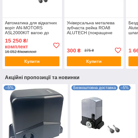
Автоматика для відкатних
Універсальна металева
Безд
воріт AN-MOTORS
зубчаста рейка ROA8
Alut
ASL2000KIT вагою до
ALUTECH (покращене
шлаг
2000 кг
захисне цинкове покриття
15 250
₴/
та обробка)
комплект
300
1 6
₴
375 ₴
16 052 ₴/комплект
Купити
Купити
Акційні пропозиції та новинки
–5%
Безкоштовна доставка
–5%