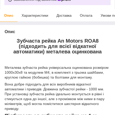
Опис
Характеристики
Доставка
Оплата
Умови п
Опис
Зубчаста рейка An Motors ROA8
(підходить для всієї відкатної
автоматики) металева оцинкована
Металева зубчаста рейка універсальна оцинкована розміром
1000х30x8 та модулем M4, в комплекті з трьома шайбами,
круглою гайкою (бобишка) та болтами для монтажу.
Вона добре підходить для всіх виробників відкатної
автоматики і приводів. Довжина зубчастої рейки - 1000 мм.
При установці зубчаста рейка ідеально монтується в рівні і
стикується одна до іншої, але з проміжком між ними в пару
міліметрів, щоб могла поміститися шестерня відкатного
приводу.