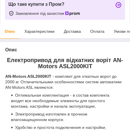
Що таке купити з Пром?
Замовлення під захистом
Опис
Характеристики
Доставка
Оплата
Умови п
Опис
Електропривод для відкатних воріт AN-
Motors ASL2000KIT
AN-Motors ASL2000KIT
- комплект для откатных ворот до
2000 кг. Отличительными особенностями систем автоматики
AN-Motors ASL являются:
Оптимальная комплектация - в состав комплекта
входят все необходимые элементы для простого
монтажа, настройки и начала эксплуатации;
Электропривод изготовлен в прочном
влагозащищенном корпусе.
Удобство и простота подключения и настройки;