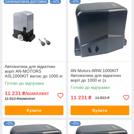
Безкоштовна доставка
–5%
–5%
Автоматика для відкатних
AN Motors ARW-1000KIT
воріт AN-MOTORS
Автоматика для відкатних
ASL1000KIT вагою до 1000 кг
воріт до 1000 кг (з
Готово до відправки
механічними кінцевими
Готово до відправки
вимикачами)
11 231
₴/комплект
11 231
₴
11 822 ₴
11 822 ₴/комплект
Купити
Купити
–5%
–5%