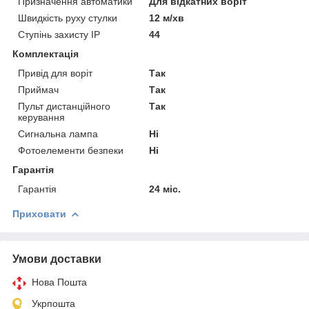
Призначення автоматики
Для відкатних воріт
Швидкість руху стулки
12 м/хв
Ступінь захисту IP
44
Комплектація
Привід для воріт
Так
Приймач
Так
Пульт дистанційного
Так
керування
Сигнальна лампа
Ні
Фотоелементи безпеки
Ні
Гарантія
Гарантія
24 міс.
Приховати
Умови доставки
Нова Пошта
Укрпошта