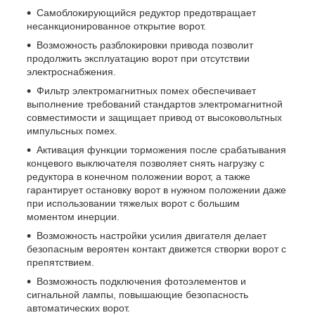
Самоблокирующийся редуктор предотвращает
несанкционированное открытие ворот.
Возможность разблокировки привода позволит
продолжить эксплуатацию ворот при отсутствии
электроснабжения.
Фильтр электромагнитных помех обеспечивает
выполнение требований стандартов электромагнитной
совместимости и защищает привод от высоковольтных
импульсных помех.
Активация функции торможения после срабатывания
концевого выключателя позволяет снять нагрузку с
редуктора в конечном положении ворот, а также
гарантирует остановку ворот в нужном положении даже
при использовании тяжелых ворот с большим
моментом инерции.
Возможность настройки усилия двигателя делает
безопасным вероятен контакт движется створки ворот с
препятствием.
Возможность подключения фотоэлементов и
сигнальной лампы, повышающие безопасность
автоматических ворот.