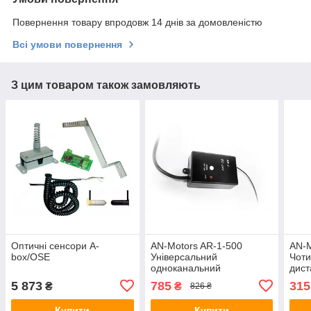
Повернення товару впродовж 14 днів за домовленістю
Всі умови повернення
З цим товаром також замовляють
Оптичні сенсори A-
AN-Motors AR-1-500
AN-M
box/OSE
Універсальний
Чоти
одноканальний
дист
радіоприймач
5 873
785
315
₴
₴
826 ₴
Купити
Купити