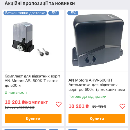
Акційні пропозиції та новинки
Безкоштовна доставка
–5%
–5%
Комплект для відкатних воріт
AN Motors ARW-600KIT
AN-Motors ASL500KIT вагою
Автоматика для відкатних
до 500 кг
воріт до 600кг (з механічними
В наявності
кінцевими вимикачами)
Готово до відправки
10 201
₴/комплект
10 201
₴
10 738 ₴
10 738 ₴/комплект
Купити
Купити