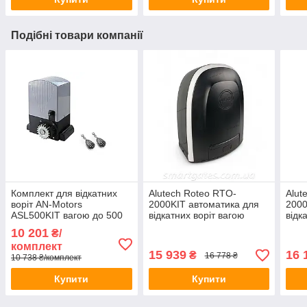
Подібні товари компанії
Комплект для відкатних
Alutech Roteo RTO-
Alut
воріт AN-Motors
2000KIT автоматика для
2000
ASL500KIT вагою до 500
відкатних воріт вагою
відк
кг
стулки до 2000 кг
стул
10 201
₴/
(механічний кінцевик)
(маг
комплект
15 939
16 
₴
16 778 ₴
10 738 ₴/комплект
Купити
Купити