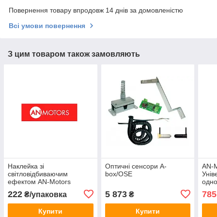
Повернення товару впродовж 14 днів за домовленістю
Всі умови повернення
З цим товаром також замовляють
Наклейка зі
Оптичні сенсори A-
AN-M
світловідбиваючим
box/OSE
Унів
ефектом AN-Motors
одн
раді
222
5 873
785
₴/упаковка
₴
Купити
Купити