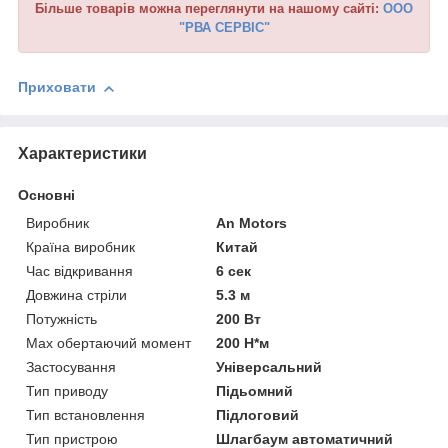
Більше товарів можна переглянути на нашому сайті:
ООО
"РВА СЕРВІС"
Приховати
Характеристики
Основні
Виробник
An Motors
Країна виробник
Китай
Час відкривання
6 сек
Довжина стріли
5.3 м
Потужність
200 Вт
Мах обертаючий момент
200 Н*м
Застосування
Універсальний
Тип приводу
Підьомний
Тип встановлення
Підлоговий
Тип пристрою
Шлагбаум автоматичний