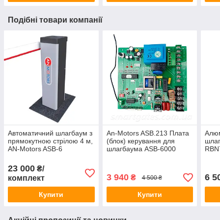
Подібні товари компанії
Автоматичний шлагбаум з
An-Motors ASB.213 Плата
Алюм
прямокутною стрілою 4 м,
(блок) керування для
шлаг
AN-Motors ASB-6
шлагбаума ASB-6000
RBN7
AnMotors
23 000
₴/
3 940
6 5
₴
комплект
4 500 ₴
Купити
Купити