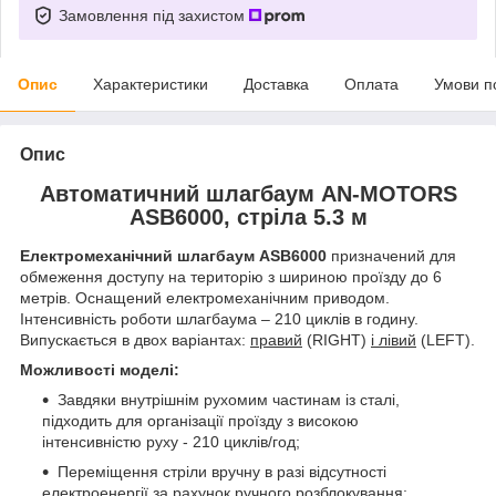
Замовлення під захистом
Опис
Характеристики
Доставка
Оплата
Умови п
Опис
Автоматичний шлагбаум AN-MOTORS
ASB6000, стріла 5.3 м
Електромеханічний шлагбаум ASB6000
призначений для
обмеження доступу на територію з шириною проїзду до 6
метрів. Оснащений електромеханічним приводом.
Інтенсивність роботи шлагбаума – 210 циклів в годину.
Випускається в двох варіантах:
правий
(RIGHT)
і лівий
(LEFT).
Можливості моделі:
Завдяки внутрішнім рухомим частинам із сталі,
підходить для організації проїзду з високою
інтенсивністю руху - 210 циклів/год;
Переміщення стріли вручну в разі відсутності
електроенергії за рахунок ручного розблокування;