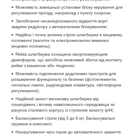
Можливість зовнішньої установки блоку керування для
регулювання проїзду, наприклад з пункту охорони;
Запобігання несанкціонованого відкриття воріт
завдяки редуктору з автоматичним блокуванням;
Надійна і точна зупинка стріли шлагбаума в кінцевому
положенні (магнітні та електромеханічні вимикачі
кінцевих положень);
Рейка шлагбаума оснащена амортизирующим
демпфером, що запобігає можливий збиток від контакту
рейки з машиною або людиною;
Можливість підключення додаткових пристроїв для
розширення функціоналу та безпеки (фотоелементи,
сигнальні лампи, радіокодовая клавіатура, світлофорне
регулювання);
Надійний захист механізму шлагбаума від
пошкоджень і впливу навколишнього середовища за
рахунок сталевого корпусу із ступенем захисту ip44;
Балансування стріли (від 3 до 6 м). Балансувальні
пружини в комплекті;
Налаштування часу паузи до автоматичного закриття.