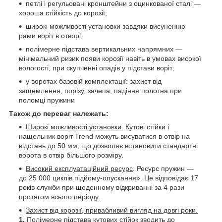
петлі і регульовані кронштейни з оцинкованої сталі —
хороша стійкість до корозії;
широкі можливості установки завдяки висуненню
рами воріт в отворі;
полімерне підстава вертикальних напрямних —
мінімальний ризик появи корозії навіть в умовах високої
вологості, при скупченні опадів у підстави воріт;
у воротах базовій комплектації: захист від
защемлення, порізу, зачепа, падіння полотна при
поломці пружини
Також до переваг належать:
Широкі можливості установки.
Кутові стійки і
нащельник воріт Trend можуть висуватися в отвір на
відстань до 50 мм, що дозволяє встановити стандартні
ворота в отвір більшого розміру.
Високий експлуатаційний ресурс
. Ресурс пружин —
до 25 000 циклів підйому-опускання». Це відповідає 17
років служби при щоденному відкриванні за 4 рази
протягом всього періоду.
Захист від корозії, привабливий вигляд на довгі роки.
1.
Полімерне підстава кутових стійок зводить до