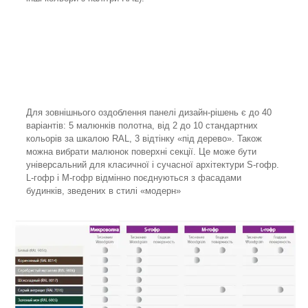
Для зовнішнього оздоблення панелі дизайн-рішень є до 40
варіантів: 5 малюнків полотна, від 2 до 10 стандартних
кольорів за шкалою RAL, 3 відтінку «під дерево». Також
можна вибрати малюнок поверхні секції. Це може бути
універсальний для класичної і сучасної архітектури S-гофр.
L-гофр і M-гофр відмінно поєднуються з фасадами
будинків, зведених в стилі «модерн»