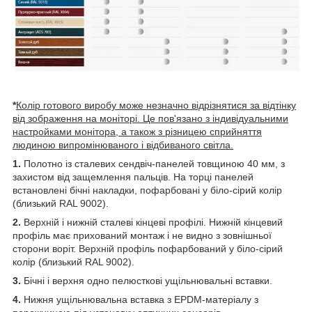
*
Колір готового виробу може незначно відрізнятися за відтінку
від зображення на моніторі. Це пов'язано з індивідуальними
настройками монітора, а також з різницею сприйняття
людиною випромінюваного і відбиваного світла.
1.
Полотно із сталевих сендвіч-панелей товщиною 40 мм, з
захистом від защемлення пальців. На торці панелей
встановлені бічні накладки, пофарбовані у біло-сірий колір
(близький RAL 9002).
2.
Верхній і нижній сталеві кінцеві профілі. Нижній кінцевий
профіль має прихований монтаж і не видно з зовнішньої
сторони воріт. Верхній профіль пофарбований у біло-сірий
колір (близький RAL 9002).
3.
Бічні і верхня одно пелюсткові ущільнювальні вставки.
4.
Нижня ущільнювальна вставка з EPDM-матеріалу з