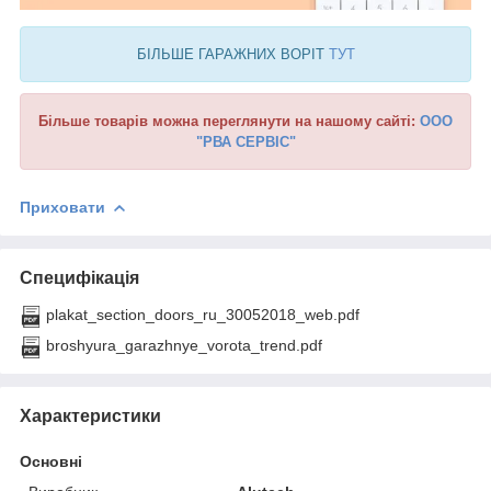
БІЛЬШЕ ГАРАЖНИХ ВОРІТ
ТУТ
Більше товарів можна переглянути на нашому сайті:
ООО
"РВА СЕРВІС"
Приховати
Специфікація
plakat_section_doors_ru_30052018_web.pdf
broshyura_garazhnye_vorota_trend.pdf
Характеристики
Основні