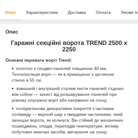
Опис
Характеристики
Доставка
Оплата
Умови п
Опис
Гаражні секційні ворота TREND 2500 х
2250
Основні переваги воріт Trend:
полотно з сендвіч-панелей товщиною 40 мм.
Теплоізоляція воріт — як в приміщенні з цегляною
стіною в 55 см;
зовнішній і внутрішній сталеві листи панелей з'єднані
між собою — захист від розшарування панелей при
різкому опусканні воріт або нагріванні на сонці;
поліуретанове декоративне покриття з частками
поліаміду — верхній шар з твердими частинками, який
захищає ворота, як кольчуга. Він стійкий до механічних
пошкоджень, опадів, перепадів температури, впливу
побутових миючих засобів, вигорання на сонці;