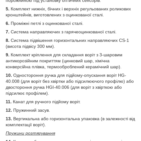
порожниною під установку оптичних сенсорів.
5.
Комплект нижніх, бічних і верхніх регульованих роликових
кронштейнів, виготовлених з оцинкованої сталі.
6.
Проміжні петлі з оцинкованої сталі.
7.
Система направляючих з гарячеоцинкованої сталі.
8.
Система підвішення горизонтальних направляючих CS-1
(висота підвісу 300 мм).
9.
Комплект кріплення для складання воріт з 3-шаровим
антикорозійним покриттям (цинковий шар, хімічна
конверсійна плівка, термооброблений керамічний шар).
10.
Одностороння ручка для підйому-опускання воріт HG-
40.008 (для воріт без хвіртки або підсилюючого профілю) або
двостороння ручка HGI-40.006 (для воріт з хвірткою або
підсилює профілем).
11.
Канат для ручного підйому воріт.
12.
Пружинний засув.
13.
Вертикальна або горизонтальна упаковка (в залежності від
комплектації воріт).
Пружини розтягування