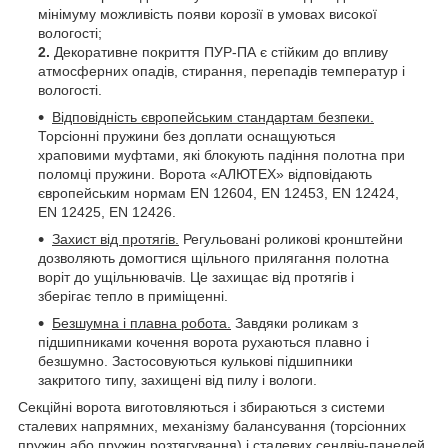
мінімуму можливість появи корозії в умовах високої
вологості;
2.
Декоративне покриття ПУР-ПА є стійким до впливу
атмосферних опадів, стирання, перепадів температур і
вологості.
Відповідність європейським стандартам безпеки.
Торсіонні пружини без доплати оснащуються
храповими муфтами, які блокують падіння полотна при
поломці пружини. Ворота «АЛЮТЕХ» відповідають
європейським нормам EN 12604, EN 12453, EN 12424,
EN 12425, EN 12426.
Захист від протягів.
Регульовані роликові кронштейни
дозволяють домогтися щільного прилягання полотна
воріт до ущільнювачів. Це захищає від протягів і
зберігає тепло в приміщенні.
Безшумна і плавна робота.
Завдяки роликам з
підшипниками кочення ворота рухаються плавно і
безшумно. Застосовуються кулькові підшипники
закритого типу, захищені від пилу і вологи.
Секційні ворота виготовляються і збираються з системи
сталевих напрямних, механізму балансування (торсіонних
пружин або пружин розтягування) і сталевих сендвіч-панелей