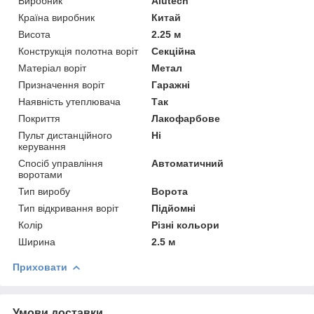
Виробник
Alutech
Країна виробник
Китай
Висота
2.25 м
Конструкція полотна воріт
Секційна
Матеріал воріт
Метал
Призначення воріт
Гаражні
Наявність утеплювача
Так
Покриття
Лакофарбове
Пульт дистанційного
Ні
керування
Спосіб управління
Автоматичний
воротами
Тип виробу
Ворота
Тип відкривання воріт
Підйомні
Колір
Різні кольори
Ширина
2.5 м
Приховати
Умови доставки