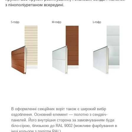
з пінополіуретаном всередині.
В оформленні секційних воріт також є широкий вибір
оздоблення. Основний елемент — полотно з сендвіч-
панелей. Його внутрішня сторона за замовчуванням буде
біло-сірою, близькою до RAL 9002 (можливе фарбування в
інші кольори з палітри RAL).