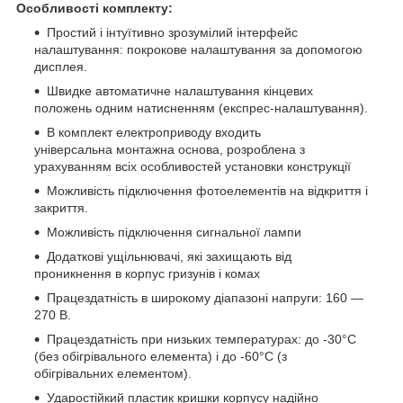
Особливості комплекту:
Простий і інтуїтивно зрозумілий інтерфейс
налаштування: покрокове налаштування за допомогою
дисплея.
Швидке автоматичне налаштування кінцевих
положень одним натисненням (експрес-налаштування).
В комплект електроприводу входить
універсальна монтажна основа, розроблена з
урахуванням всіх особливостей установки конструкції
Можливість підключення фотоелементів на відкриття і
закриття.
Можливість підключення сигнальної лампи
Додаткові ущільнювачі, які захищають від
проникнення в корпус гризунів і комах
Працездатність в широкому діапазоні напруги: 160 —
270 В.
Працездатність при низьких температурах: до -30°С
(без обігрівального елемента) і до -60°С (з
обігрівальних елементом).
Ударостійкий пластик кришки корпусу надійно