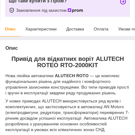
Що таке купити з Пром?
Замовлення під захистом
Опис
Характеристики
Доставка
Оплата
Умови п
Опис
Привід для відкатних воріт ALUTECH
ROTEO RTO-2000KIT
Нова лінійка автоматики
ALUTECH ROTO
— це комплекс
функціональних рішень для надійного і комфортного
управління захисними конструкціями. Всі типи приводів прості
і зручні в експлуатації завдяки ряду продуманих рішень.
У нових приводах ALUTECH використовується ряд вузлів і
комплектуючих, що застосовуються в автоматиці AN Motors
(електродвигуни, редуктори, трансформатори) перевірених 7-
річним досвідом успішної експлуатації. Автоматика ALUTECH
розроблена з урахуванням основних особливостей
експлуатації в умовах всіх кліматичних зонах СНД.