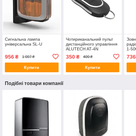
Сигнальна лампа
Чотириканальний пульт
Зовн
універсальна SL-U
дистанційного управління
раді
ALUTECH AT-4N
1-5
(Оригінал)
956
350
736
₴
₴
1 007 ₴
400 ₴
Купити
Купити
Подібні товари компанії