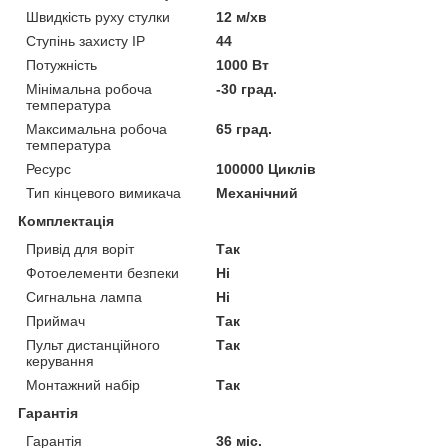
Швидкість руху стулки
12 м/хв
Ступінь захисту IP
44
Потужність
1000 Вт
Мінімальна робоча
-30 град.
температура
Максимальна робоча
65 град.
температура
Ресурс
100000 Циклів
Тип кінцевого вимикача
Механічний
Комплектація
Привід для воріт
Так
Фотоелементи безпеки
Ні
Сигнальна лампа
Ні
Приймач
Так
Пульт дистанційного
Так
керування
Монтажний набір
Так
Гарантія
Гарантія
36 міс.