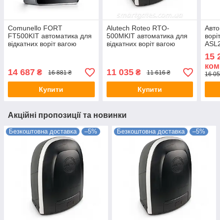
Comunello FORT
Alutech Roteo RTO-
Авто
FT500KIT автоматика для
500MKIT автоматика для
вор
відкатних воріт вагою
відкатних воріт вагою
ASL2
стулки до 500 кг
стулки до 500кг (магнітний
2000
15 
кінцевик)
ком
14 687
11 035
₴
₴
16 881 ₴
11 616 ₴
16 05
Купити
Купити
Акційні пропозиції та новинки
Безкоштовна доставка
–5%
Безкоштовна доставка
–5%