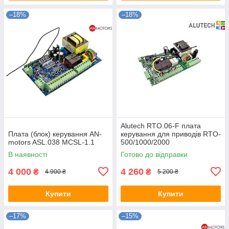
–18%
–18%
Alutech RTO.06-F плата
Плата (блок) керування AN-
керування для приводів RTO-
motors ASL.038 MCSL-1.1
500/1000/2000
В наявності
Готово до відправки
4 000
4 260
₴
₴
4 900 ₴
5 200 ₴
Купити
Купити
–17%
–15%